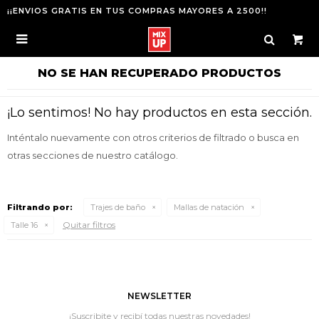
¡¡ENVIOS GRATIS EN TUS COMPRAS MAYORES A 2500!!

NO SE HAN RECUPERADO PRODUCTOS
¡Lo sentimos! No hay productos en esta sección.
Inténtalo nuevamente con otros criterios de filtrado o busca en
otras secciones de nuestro catálogo.
Filtrando por:
Trajes de baño
Mallas de natación
Quitar filtros
Talle 16
NEWSLETTER
¡Suscribite y recibí todas nuestras novedades!