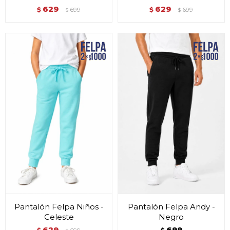
629
629
$
699
$
699
$
$
Pantalón Felpa Niños -
Pantalón Felpa Andy -
Celeste
Negro
629
699