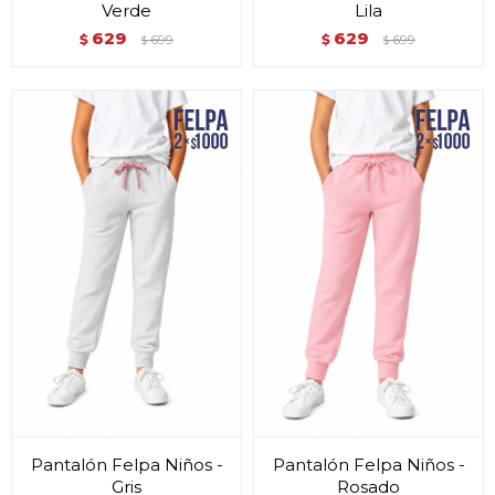
Verde
Lila
629
629
$
699
$
699
$
$
Pantalón Felpa Niños -
Pantalón Felpa Niños -
Gris
Rosado