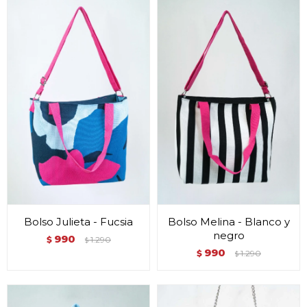
Bolso Julieta - Fucsia
Bolso Melina - Blanco y
negro
990
$
1.290
$
990
$
1.290
$