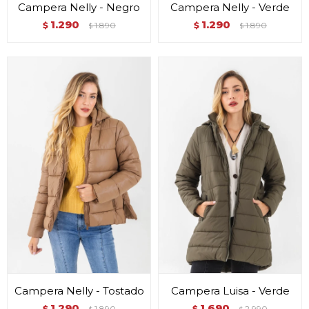
Campera Nelly - Negro
Campera Nelly - Verde
1.290
1.290
$
1.890
$
1.890
$
$
Campera Nelly - Tostado
Campera Luisa - Verde
1.290
1.690
$
1.890
$
2.990