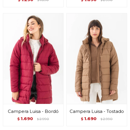
$
$
Campera Luisa - Bordó
Campera Luisa - Tostado
1.690
1.690
$
2.990
$
2.990
$
$