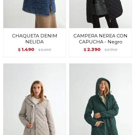
CHAQUETA DENIM
CAMPERA NEREA CON
NELIDA
CAPUCHA - Negro
1.490
2.390
$
2.490
$
2.790
$
$