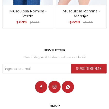
Musculosa Romina -
Musculosa Romina -
Verde
Marr�n
699
699
$
1.490
$
1.490
$
$
NEWSLETTER
¡Suscribite y recibí todas nuestras novedades!
SUSCRIBIRME



MIXUP