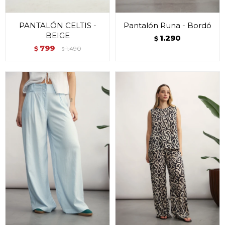
PANTALÓN CELTIS -
Pantalón Runa - Bordó
BEIGE
1.290
$
799
$
1.490
$