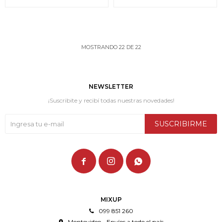
MOSTRANDO
22
DE
22
NEWSLETTER
¡Suscribite y recibí todas nuestras novedades!
SUSCRIBIRME



MIXUP
099 851 260
Montevideo - Envíos a todo el país