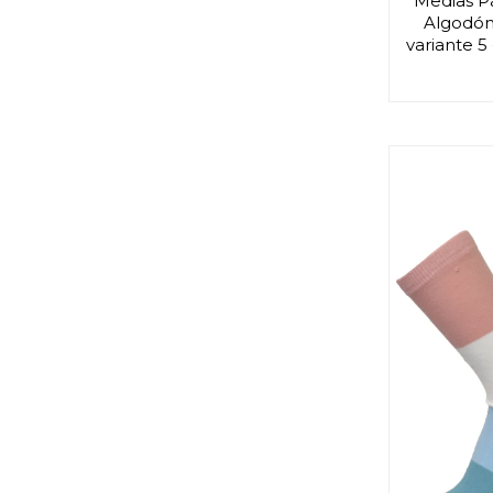
Medias P
Algodón 
variante 5