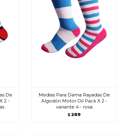
as De
Medias Para Dama Rayadas De
X 2 -
Algodón Motor Oil Pack X 2 -
jas
variante 4 - rosa
289
$