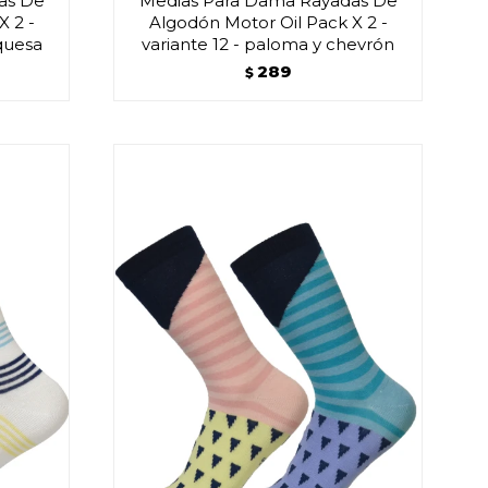
as De
Medias Para Dama Rayadas De
X 2 -
Algodón Motor Oil Pack X 2 -
rquesa
variante 12 - paloma y chevrón
289
$