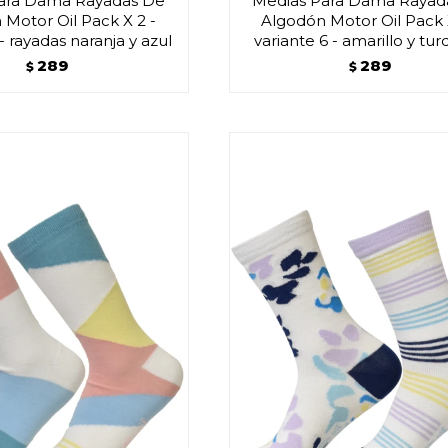
ara Dama Rayadas De
Medias Para Dama Rayad
Motor Oil Pack X 2 -
Algodón Motor Oil Pack 
 - rayadas naranja y azul
variante 6 - amarillo y tu
289
289
$
$