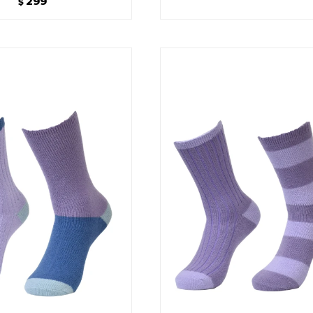
299
$