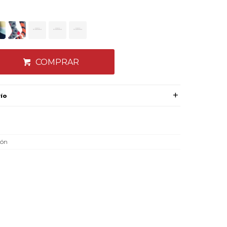
COMPRAR
vío
dón