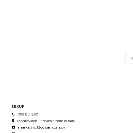
MIXUP
099 851 260
Montevideo - Envíos a todo el país
marketing@odisan.com.uy