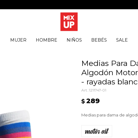
MUJER
HOMBRE
NIÑOS
BEBÉS
SALE
Medias Para 
Algodón Motor O
- rayadas blanc
1211747-01
289
$
Medias para dama de algodón