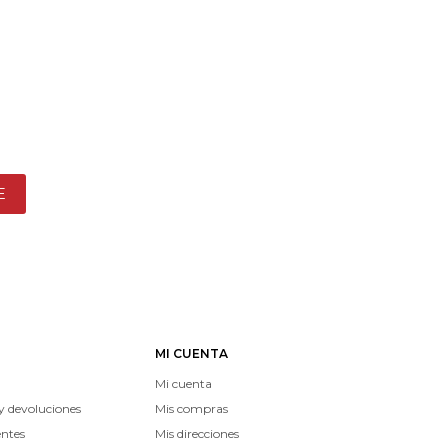
E
MI CUENTA
Mi cuenta
y devoluciones
Mis compras
entes
Mis direcciones