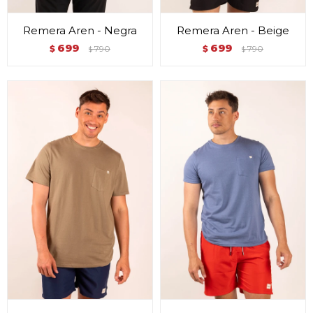
Remera Aren - Negra
Remera Aren - Beige
699
699
$
790
$
790
$
$