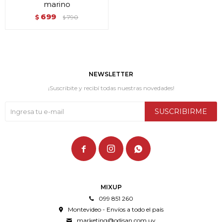
marino
699
$
790
$
NEWSLETTER
¡Suscribite y recibí todas nuestras novedades!
SUSCRIBIRME



MIXUP
099 851 260
Montevideo - Envíos a todo el país
marketing@odisan.com.uy