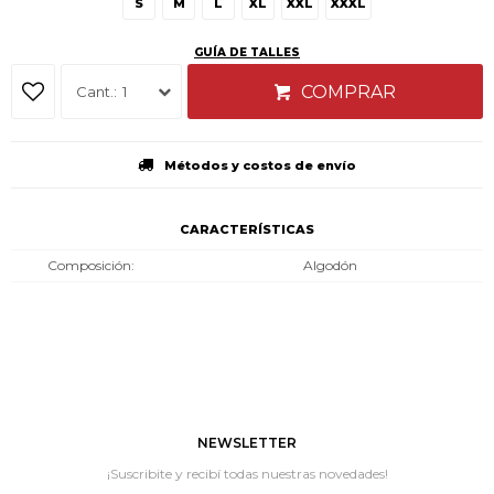
S
M
L
XL
XXL
XXXL
GUÍA DE TALLES
COMPRAR
1
Métodos y costos de envío
CARACTERÍSTICAS
Composición
Algodón
NEWSLETTER
¡Suscribite y recibí todas nuestras novedades!