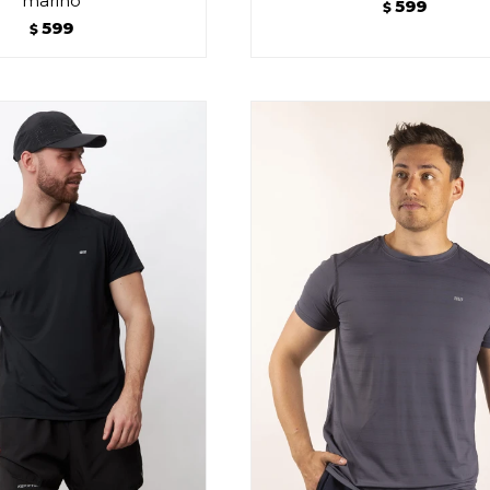
marino
599
$
599
$