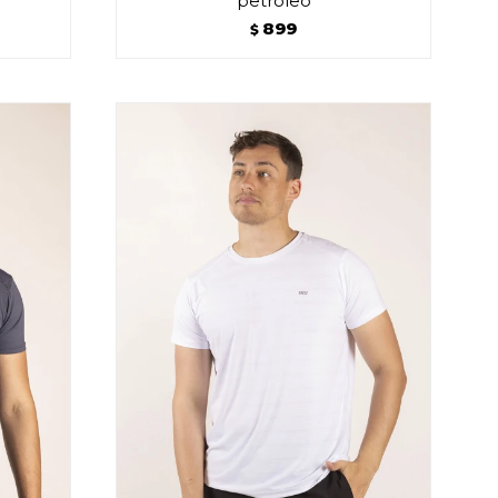
petróleo
899
$