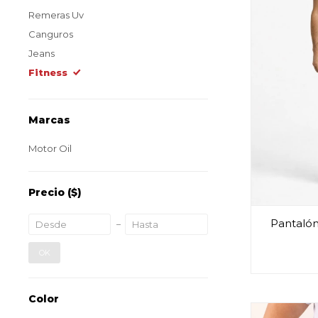
Remeras Uv
Canguros
Jeans
Fitness
Marcas
Motor Oil
Precio
($)
Pantalón
OK
Color