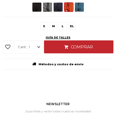
S
M
L
XL
GUÍA DE TALLES
COMPRAR
1
Métodos y costos de envío
NEWSLETTER
¡Suscribite y recibí todas nuestras novedades!