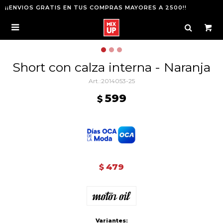
¡¡ENVIOS GRATIS EN TUS COMPRAS MAYORES A 2500!!

Short con calza interna - Naranja
2014053-25
599
$
479
$
Variantes: