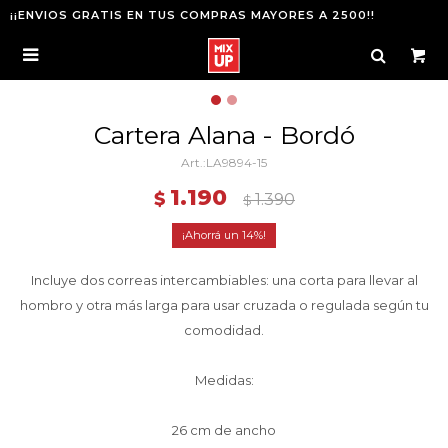
¡¡ENVIOS GRATIS EN TUS COMPRAS MAYORES A 2500!!

Cartera Alana - Bordó
LA9894-15
1.190
$
1.390
$
14
Incluye dos correas intercambiables: una corta para llevar al
hombro y otra más larga para usar cruzada o regulada según tu
comodidad.
Medidas:
26 cm de ancho