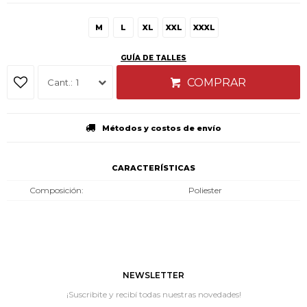
M
L
XL
XXL
XXXL
GUÍA DE TALLES
COMPRAR
1
Métodos y costos de envío
CARACTERÍSTICAS
Composición
Poliester
NEWSLETTER
¡Suscribite y recibí todas nuestras novedades!