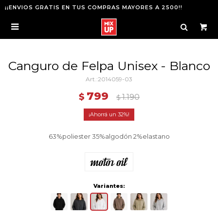
¡¡ENVIOS GRATIS EN TUS COMPRAS MAYORES A 2500!!

Canguro de Felpa Unisex - Blanco
2014059-03
799
$
1.190
$
32
63%poliester 35%algodón 2%elastano
Variantes: