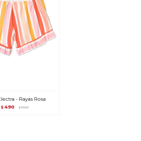
Electra - Rayas Rosa
490
$
990
$