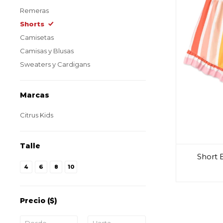
Remeras
Shorts
Camisetas
Camisas y Blusas
Sweaters y Cardigans
Marcas
Citrus Kids
Talle
Short 
4
6
8
10
Precio
($)