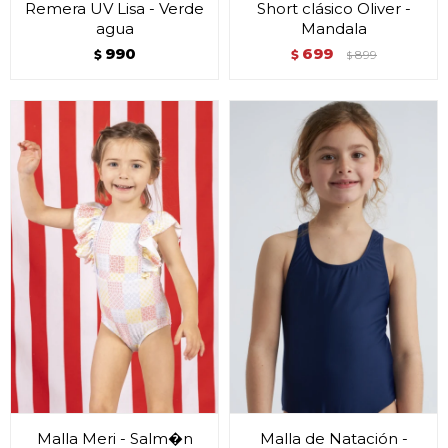
Remera UV Lisa - Verde
Short clásico Oliver -
agua
Mandala
990
699
$
$
899
$
Malla Meri - Salm�n
Malla de Natación -