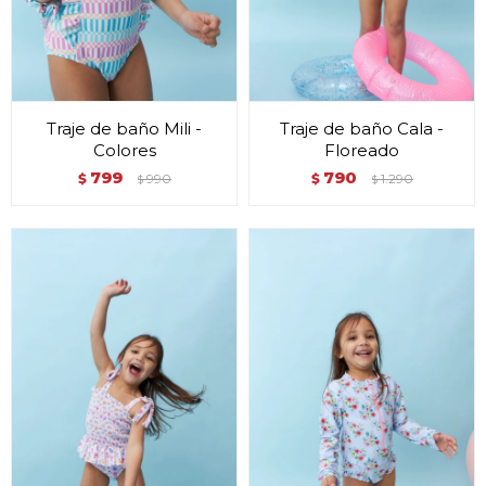
Traje de baño Mili -
Traje de baño Cala -
Colores
Floreado
799
790
$
990
$
1.290
$
$