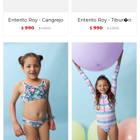
Enterito Roy - Cangrejo
Enterito Roy - Tibur�n
990
990
$
1.290
$
1.290
$
$