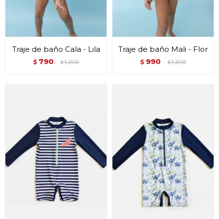
Traje de baño Cala - Lila
Traje de baño Mali - Flor
790
990
$
1.290
$
1.290
$
$