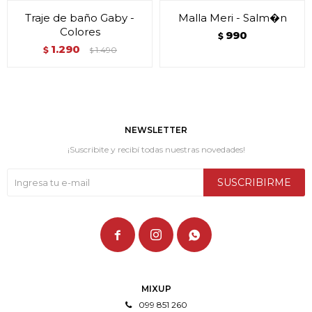
Traje de baño Gaby -
Malla Meri - Salm�n
Colores
990
$
1.290
$
1.490
$
NEWSLETTER
¡Suscribite y recibí todas nuestras novedades!
SUSCRIBIRME



MIXUP
099 851 260