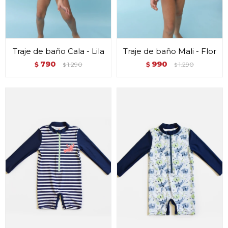
Traje de baño Cala - Lila
Traje de baño Mali - Flor
790
990
$
1.290
$
1.290
$
$