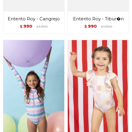
Enterito Roy - Cangrejo
Enterito Roy - Tibur�n
990
990
$
1.290
$
1.290
$
$