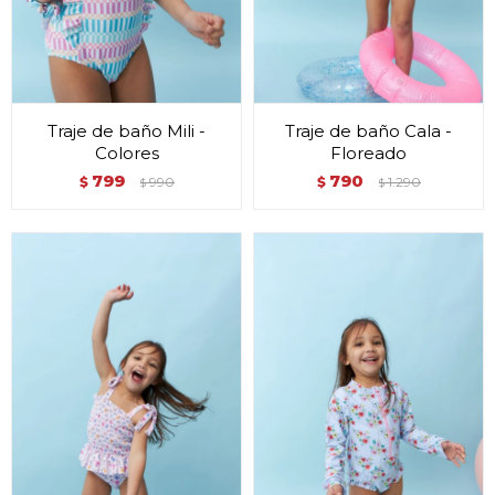
Traje de baño Mili -
Traje de baño Cala -
Colores
Floreado
799
790
$
990
$
1.290
$
$