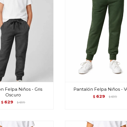
n Felpa Niños - Gris
Pantalón Felpa Niños - 
Oscuro
629
$
699
$
629
$
699
$