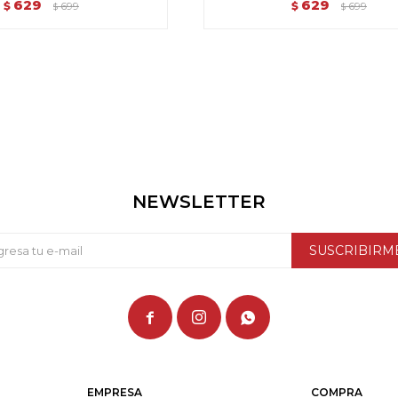
629
629
$
699
$
699
$
$
NEWSLETTER
SUSCRIBIRM



EMPRESA
COMPRA