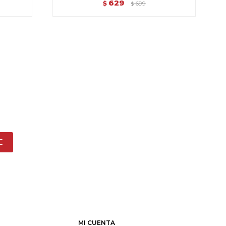
629
$
699
$
E
MI CUENTA