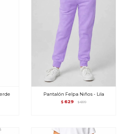
Verde
Pantalón Felpa Niños - Lila
629
$
699
$