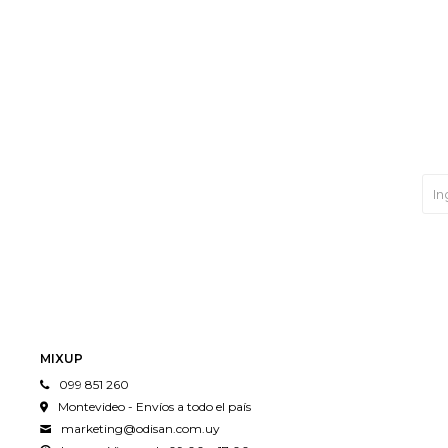
MIXUP
099 851 260
Montevideo - Envíos a todo el país
marketing@odisan.com.uy