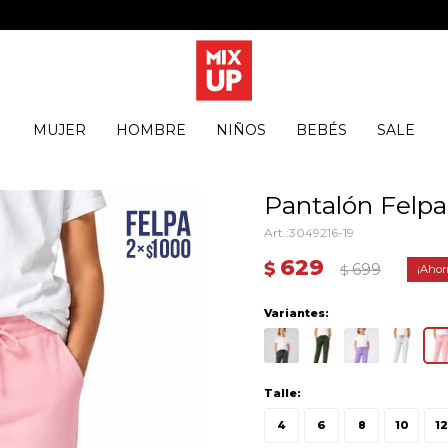
MUJER
HOMBRE
NIÑOS
BEBÉS
SALE
Pantalón Felpa
3049216-19
629
$
699
$
Variantes:
Talle:
4
6
8
10
12