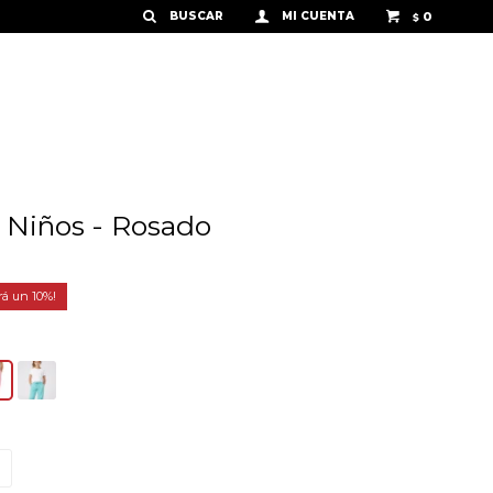
0
$
 Niños - Rosado
10