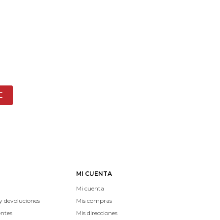
E
MI CUENTA
Mi cuenta
y devoluciones
Mis compras
entes
Mis direcciones