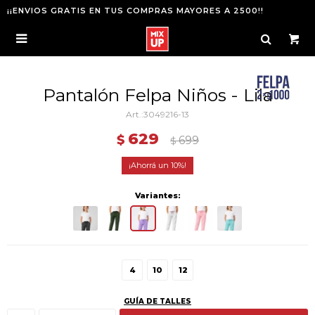
¡¡ENVIOS GRATIS EN TUS COMPRAS MAYORES A 2500!!

Pantalón Felpa Niños - Lila
3049216-13
629
$
699
$
10
Variantes:
4
10
12
GUÍA DE TALLES