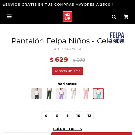
¡¡ENVIOS GRATIS EN TUS COMPRAS MAYORES A 2500!!

Pantalón Felpa Niños - Celeste
3049216-31
629
$
699
$
10
Variantes:
4
6
8
10
12
GUÍA DE TALLES