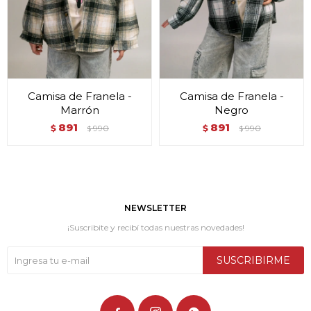
Camisa de Franela -
Camisa de Franela -
Marrón
Negro
891
891
$
990
$
990
$
$
NEWSLETTER
¡Suscribite y recibí todas nuestras novedades!
SUSCRIBIRME