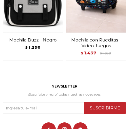
Mochila Buzz - Negro
Mochila con Rueditas -
Video Juegos
1.290
$
1.437
$
1.690
$
NEWSLETTER
¡Suscribite y recibí todas nuestras novedades!
SUSCRIBIRME