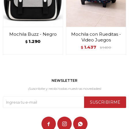
Mochila Buzz - Negro
Mochila con Rueditas -
Video Juegos
1.290
$
1.437
$
1.690
$
NEWSLETTER
¡Suscribite y recibí todas nuestras novedades!
SUSCRIBIRME


