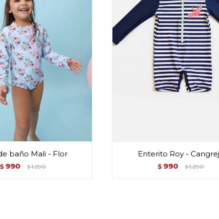
de baño Mali - Flor
Enterito Roy - Cangre
990
990
$
1.290
$
1.290
$
$