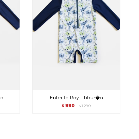
jo
Enterito Roy - Tibur�n
990
$
1.290
$