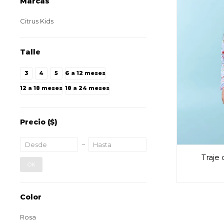
Marcas
Citrus Kids
Talle
3
4
5
6 a 12 meses
12 a 18 meses
18 a 24 meses
Precio
($)
Traje 
OK
Color
Rosa