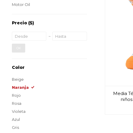
Motor Oil
Precio
($)
OK
Color
Beige
Naranja
Media Té
Rojo
niños
Rosa
Violeta
Azul
Gris