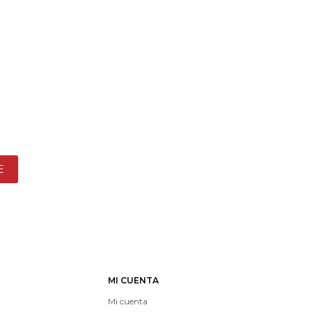
E
MI CUENTA
Mi cuenta