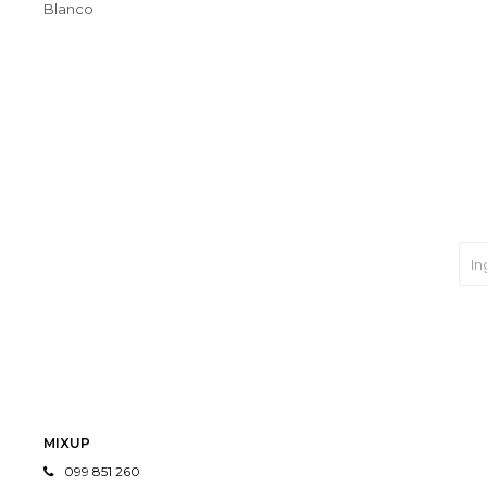
Blanco
MIXUP
099 851 260