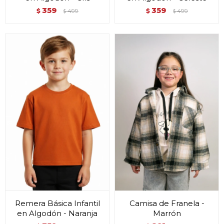
359
359
$
499
$
499
$
$
Remera Básica Infantil
Camisa de Franela -
en Algodón - Naranja
Marrón