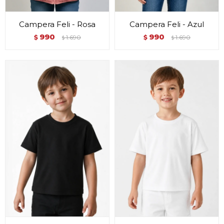
Campera Feli - Rosa
Campera Feli - Azul
990
990
$
1.690
$
1.690
$
$