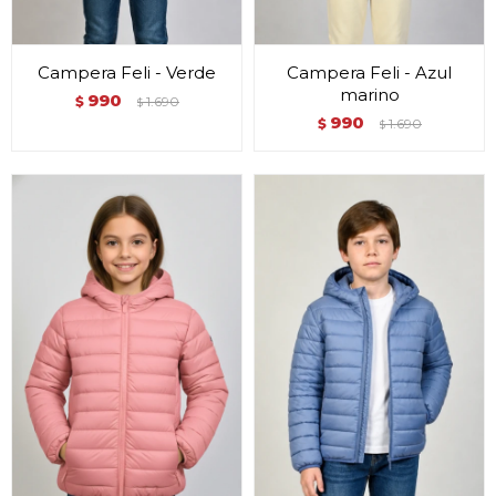
Campera Feli - Verde
Campera Feli - Azul
marino
990
$
1.690
$
990
$
1.690
$