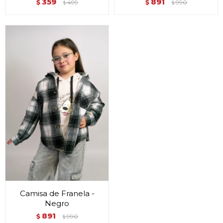
359
891
$
499
$
990
$
$
Camisa de Franela -
Negro
891
$
990
$