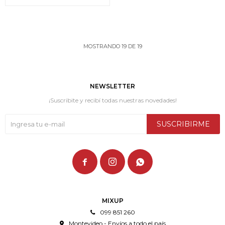
MOSTRANDO
19
DE
19
NEWSLETTER
¡Suscribite y recibí todas nuestras novedades!
SUSCRIBIRME



MIXUP
099 851 260
Montevideo - Envíos a todo el país