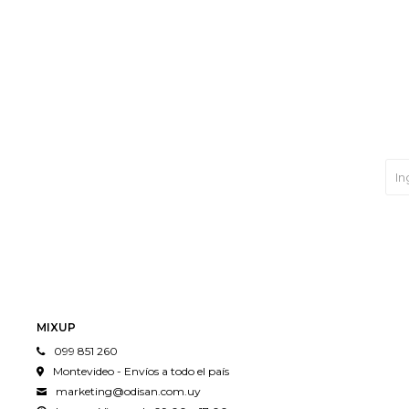
MIXUP
099 851 260
Montevideo - Envíos a todo el país
marketing@odisan.com.uy