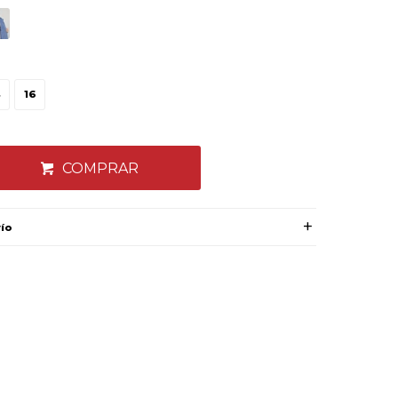
4
16
COMPRAR
vío