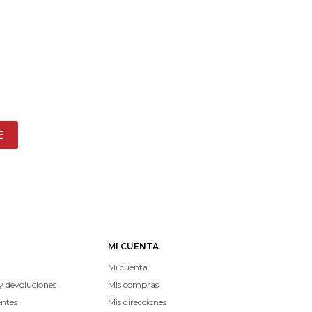
E
MI CUENTA
Mi cuenta
y devoluciones
Mis compras
entes
Mis direcciones