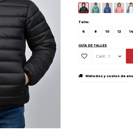
Talle:
6
8
10
12
1
GUÍA DE TALLES
1
Métodos y costos de en