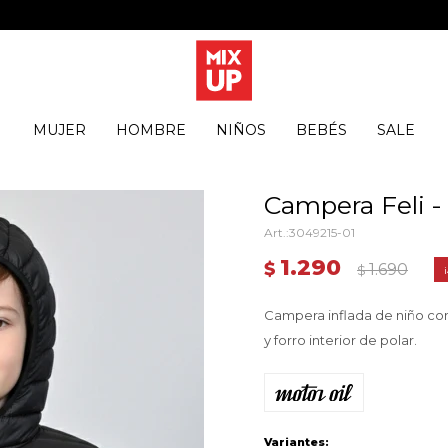
MUJER
HOMBRE
NIÑOS
BEBÉS
SALE
Campera Feli -
3049215-01
1.290
$
1.690
$
Campera inflada de niño con 
y forro interior de polar.
Variantes: