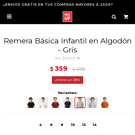
¡¡ENVIOS GRATIS EN TUS COMPRAS MAYORES A 2500!!

Remera Básica Infantil en Algodón
- Gris
301001-18
359
$
499
$
28
Variantes:
4
6
8
10
12
14