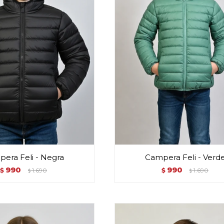
era Feli - Negra
Campera Feli - Verd
990
990
$
1.690
$
1.690
$
$