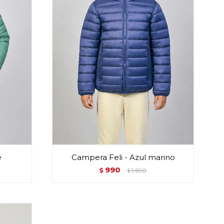
e
Campera Feli - Azul marino
990
$
1.690
$