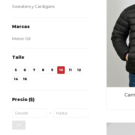
Sweaters y Cardigans
Marcas
Motor Oil
Talle
5
6
7
8
9
10
11
12
14
16
Camp
Precio
($)
OK