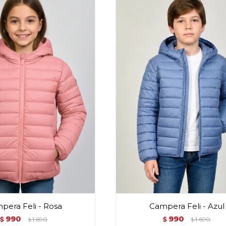
pera Feli - Rosa
Campera Feli - Azul
990
990
$
1.690
$
1.690
$
$