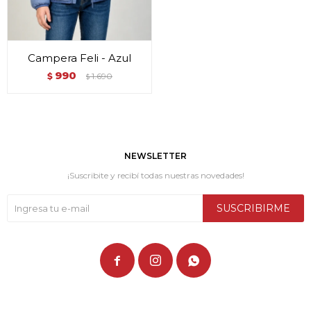
Campera Feli - Azul
990
$
1.690
$
NEWSLETTER
¡Suscribite y recibí todas nuestras novedades!
SUSCRIBIRME


