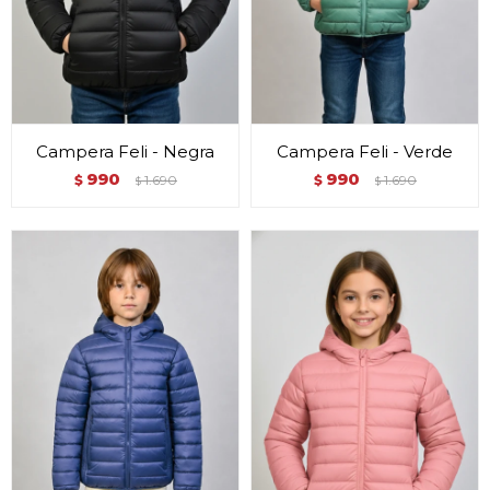
Campera Feli - Negra
Campera Feli - Verde
990
990
$
1.690
$
1.690
$
$