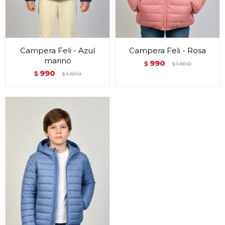
Campera Feli - Azul
Campera Feli - Rosa
marino
990
$
1.690
$
990
$
1.690
$