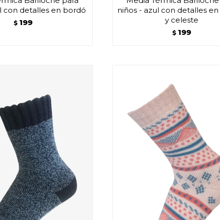
rmica Bariloche para
Media Térmica Bariloche
ul con detalles en bordó
niños - azul con detalles e
y celeste
199
$
199
$