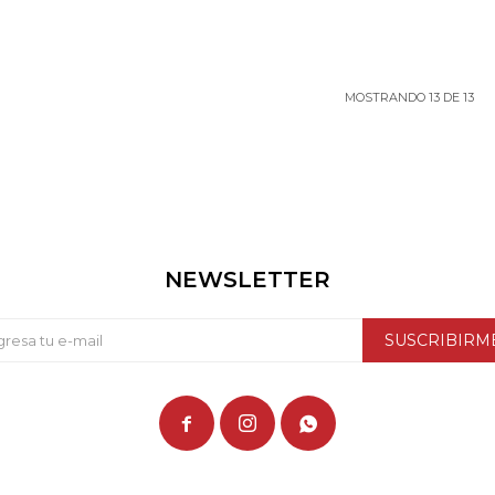
MOSTRANDO
13
DE
13
NEWSLETTER
SUSCRIBIRM


