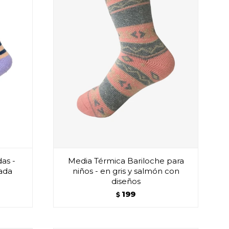
as -
Media Térmica Bariloche para
yada
niños - en gris y salmón con
diseños
199
$