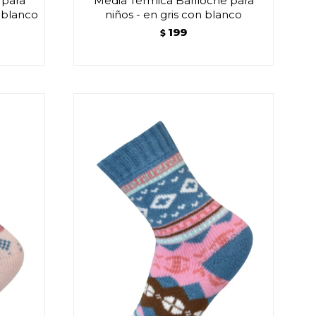
 para
Media Térmica Bariloche para
n blanco
niños - en gris con blanco
199
$