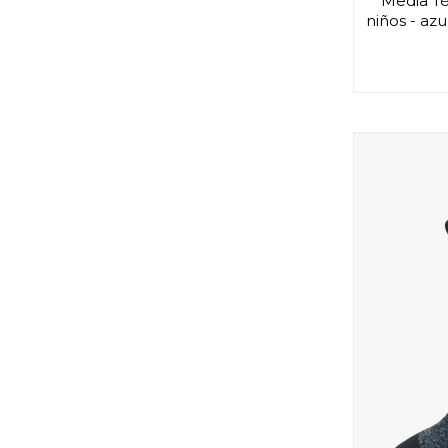
Media Té
niños - az