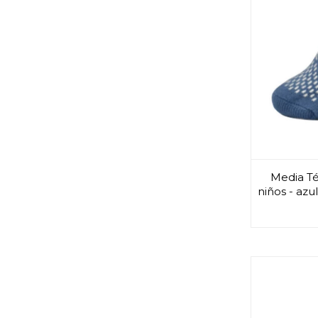
Media Té
niños - azu