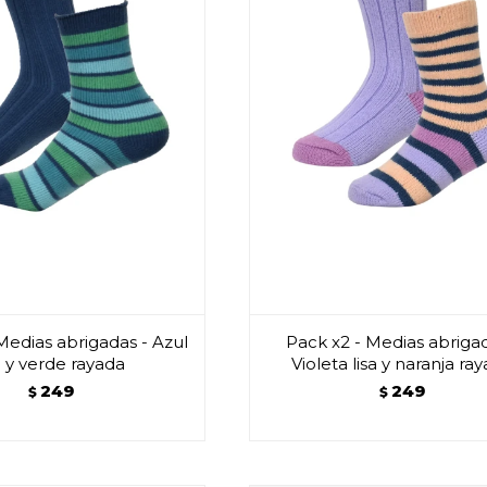
Medias abrigadas - Azul
Pack x2 - Medias abrigad
a y verde rayada
Violeta lisa y naranja ra
249
249
$
$