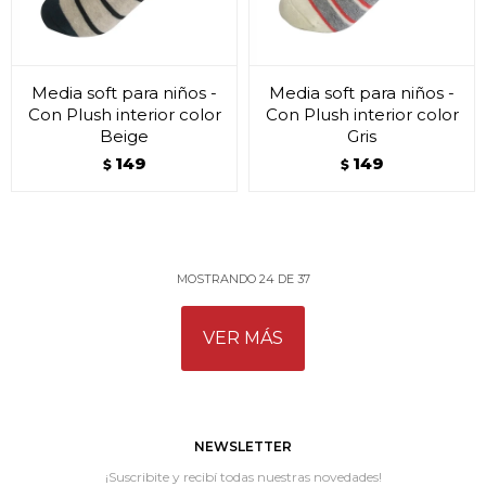
Media soft para niños -
Media soft para niños -
Con Plush interior color
Con Plush interior color
Beige
Gris
149
149
$
$
MOSTRANDO
24
DE
37
VER MÁS
NEWSLETTER
¡Suscribite y recibí todas nuestras novedades!