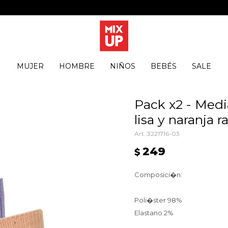
MUJER
HOMBRE
NIÑOS
BEBÉS
SALE
Pack x2 - Medi
lisa y naranja 
3221716-03
249
$
Composici�n:
Poli�ster 98%
Elastano 2%