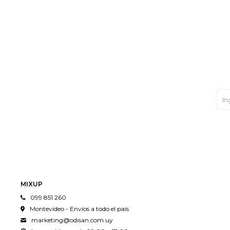
MIXUP
099 851 260
Montevideo - Envíos a todo el país
marketing@odisan.com.uy