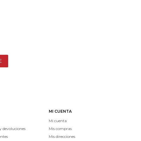
E
MI CUENTA
Mi cuenta
y devoluciones
Mis compras
entes
Mis direcciones