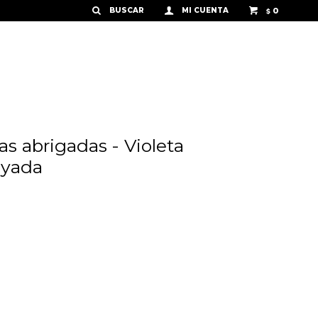
0
$
as abrigadas - Violeta
rayada