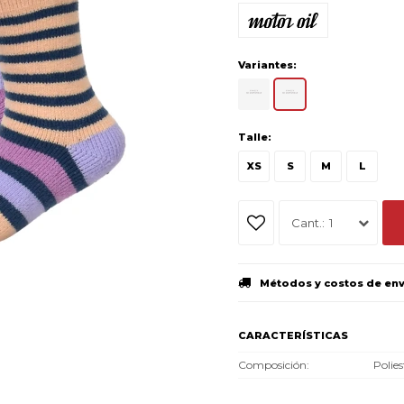
Variantes:
Talle:
XS
S
M
L
1
Métodos y costos de en
CARACTERÍSTICAS
Composición
Polies