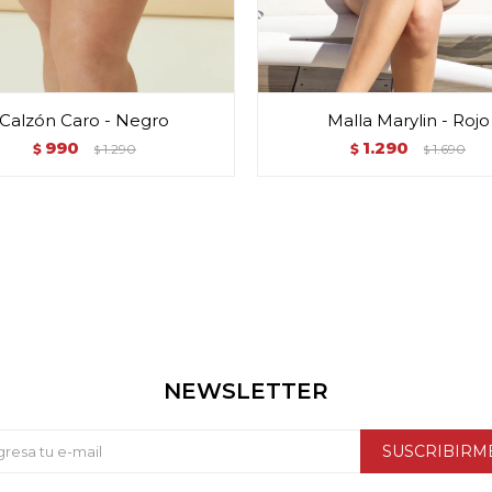
Calzón Caro - Negro
Malla Marylin - Rojo
990
1.290
$
1.290
$
1.690
$
$
NEWSLETTER
SUSCRIBIRM