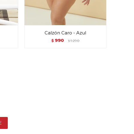
Calzón Caro - Azul
990
$
1.290
$
E