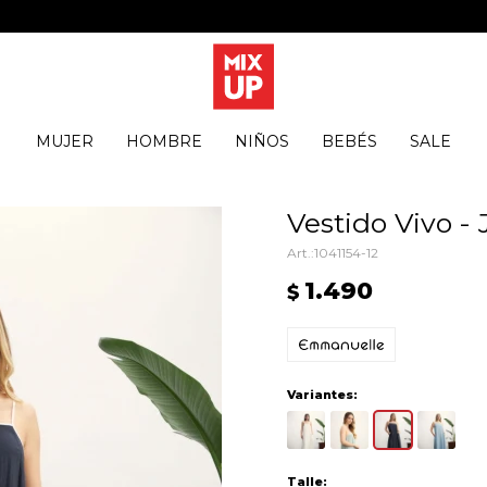
MUJER
HOMBRE
NIÑOS
BEBÉS
SALE
Vestido Vivo -
1041154-12
1.490
$
Variantes:
Talle: