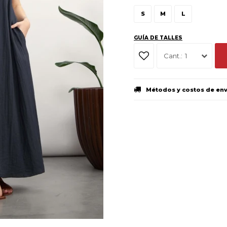
S
M
L
GUÍA DE TALLES
1
Métodos y costos de en