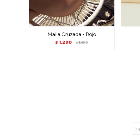
Malla Cruzada - Rojo
1.290
$
1.690
$