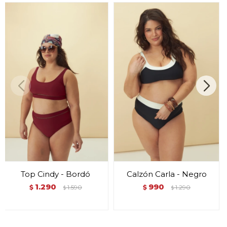
Top Cindy - Bordó
Calzón Carla - Negro
1.290
990
$
1.590
$
1.290
$
$