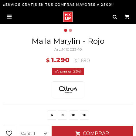
¡¡ENVIOS GRATIS EN TUS COMPRAS MAYORES A 2500!!

Malla Marylin - Rojo
1410033-10
1.290
$
1.690
$
23
6
8
10
16
COMPRAR
1