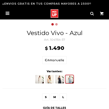
¡¡ENVIOS GRATIS EN TUS COMPRAS MAYORES A 2500!!

Vestido Vivo - Azul
1041154-37
1.490
$
Variantes:
S
M
L
GUÍA DE TALLES