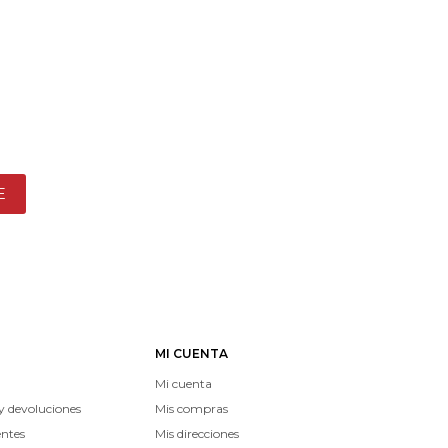
E
MI CUENTA
Mi cuenta
y devoluciones
Mis compras
entes
Mis direcciones