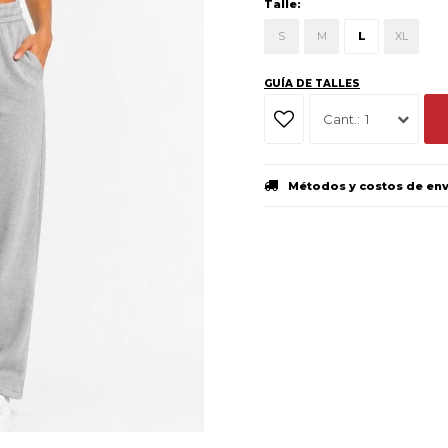
Talle:
S
M
L
XL
GUÍA DE TALLES
1
Métodos y costos de en