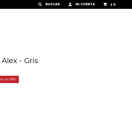
0
$
Alex - Gris
19