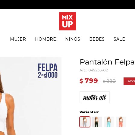
MUJER
HOMBRE
NIÑOS
BEBÉS
SALE
Pantalón Felpa 
1049235-02
799
$
990
$
Variantes: