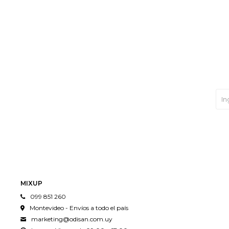
MIXUP
099 851 260
Montevideo - Envíos a todo el país
marketing@odisan.com.uy