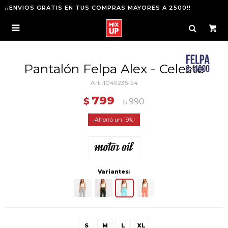
¡¡ENVIOS GRATIS EN TUS COMPRAS MAYORES A 2500!!

Pantalón Felpa Alex - Celeste
1049235-24
799
$
990
$
19
Variantes:
S
M
L
XL