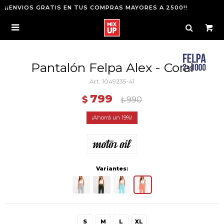
¡¡ENVIOS GRATIS EN TUS COMPRAS MAYORES A 2500!!

Pantalón Felpa Alex - Coral
1049235-41
799
$
990
$
19
Variantes:
S
M
L
XL