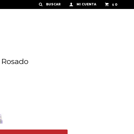
0
$
- Rosado