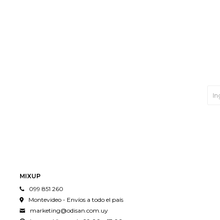
MIXUP
099 851 260
Montevideo - Envíos a todo el país
marketing@odisan.com.uy