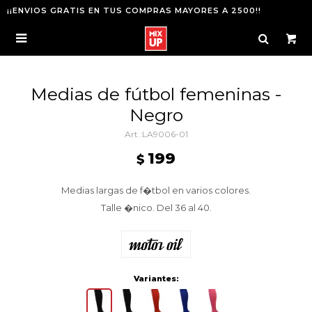
¡¡ENVIOS GRATIS EN TUS COMPRAS MAYORES A 2500!!

Medias de fútbol femeninas -
Negro
LA9006-01
199
$
Medias largas de f�tbol en varios colores.
Talle �nico. Del 36 al 40.
Variantes: