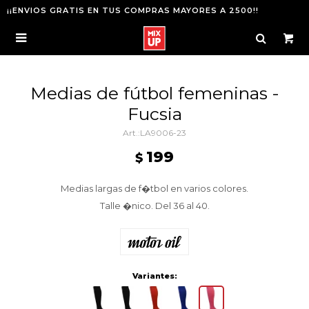
¡¡ENVIOS GRATIS EN TUS COMPRAS MAYORES A 2500!!

Medias de fútbol femeninas -
Fucsia
LA9006-23
199
$
Medias largas de f�tbol en varios colores.
Talle �nico. Del 36 al 40.
Variantes: