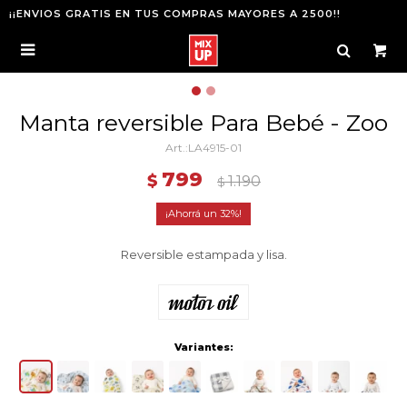
¡¡ENVIOS GRATIS EN TUS COMPRAS MAYORES A 2500!!

Manta reversible Para Bebé - Zoo
LA4915-01
799
$
1.190
$
32
Reversible estampada y lisa.
Variantes: