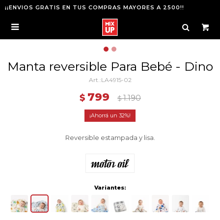
¡¡ENVIOS GRATIS EN TUS COMPRAS MAYORES A 2500!!

Manta reversible Para Bebé - Dino
LA4915-02
799
$
1.190
$
32
Reversible estampada y lisa.
Variantes: