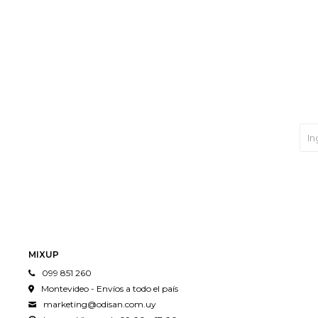
MIXUP
099 851 260
Montevideo - Envíos a todo el país
marketing@odisan.com.uy