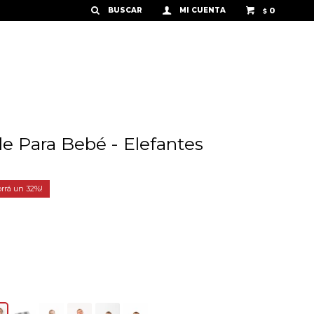
0
$
le Para Bebé - Elefantes
32