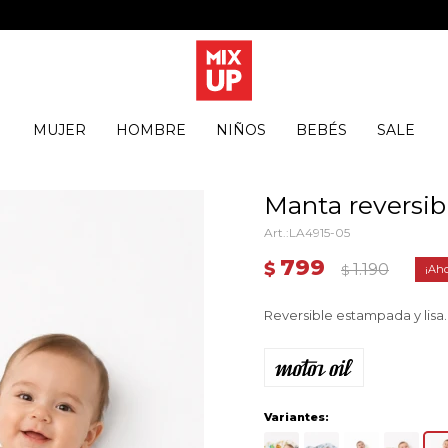
MUJER
HOMBRE
NIÑOS
BEBÉS
SALE
Manta reversib
LA4915-05
799
$
1.190
$
Reversible estampada y lisa.
Variantes: