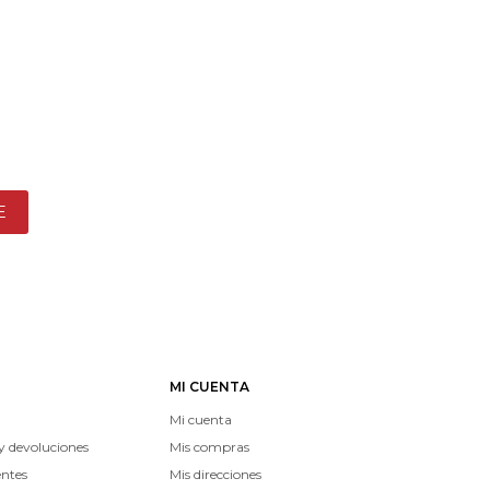
E
MI CUENTA
Mi cuenta
y devoluciones
Mis compras
entes
Mis direcciones