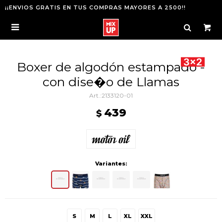
¡¡ENVIOS GRATIS EN TUS COMPRAS MAYORES A 2500!!

Boxer de algodón estampado -
con dise�o de Llamas
2133120-01
439
$
Variantes:
S
M
L
XL
XXL