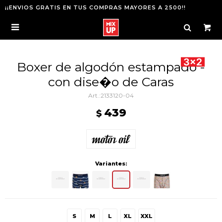
¡¡ENVIOS GRATIS EN TUS COMPRAS MAYORES A 2500!!

Boxer de algodón estampado -
con dise�o de Caras
2133120-04
439
$
Variantes:
S
M
L
XL
XXL