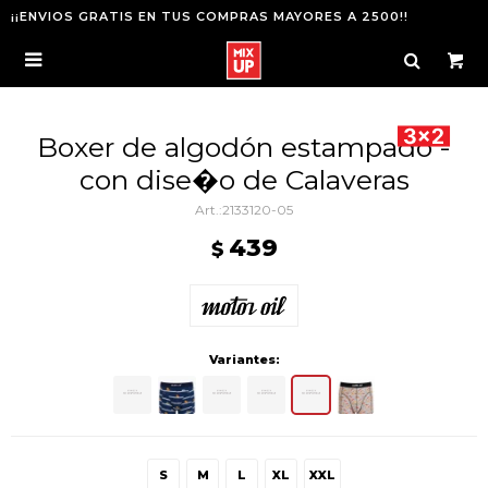
¡¡ENVIOS GRATIS EN TUS COMPRAS MAYORES A 2500!!

Boxer de algodón estampado -
con dise�o de Calaveras
2133120-05
439
$
Variantes:
S
M
L
XL
XXL