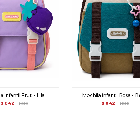
 infantil Fruti - Lila
Mochila infantil Rosa - B
842
842
$
990
$
990
$
$