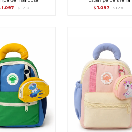
mpa de mariposa
Estampa de sirena
1.097
1.097
$
1.290
$
1.290
$
$