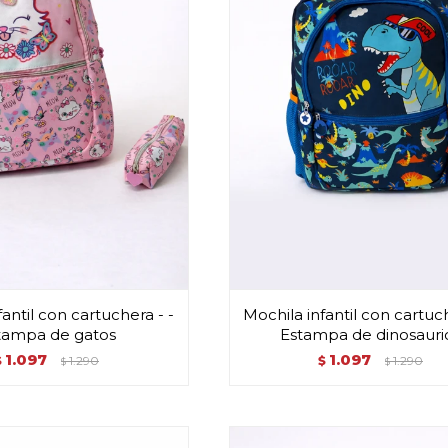
antil con cartuchera - -
Mochila infantil con cartuch
tampa de gatos
Estampa de dinosauri
1.097
1.097
$
1.290
$
1.290
$
$