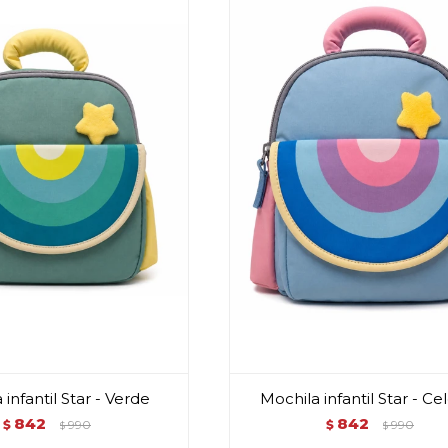
 infantil Star - Verde
Mochila infantil Star - Ce
842
842
$
990
$
990
$
$