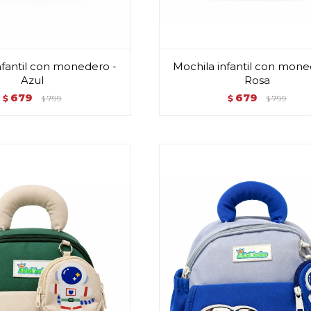
nfantil con monedero -
Mochila infantil con mone
Azul
Rosa
679
679
$
799
$
799
$
$