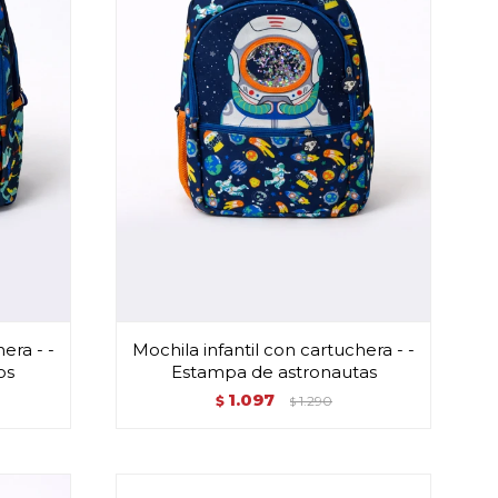
era - -
Mochila infantil con cartuchera - -
os
Estampa de astronautas
1.097
$
1.290
$