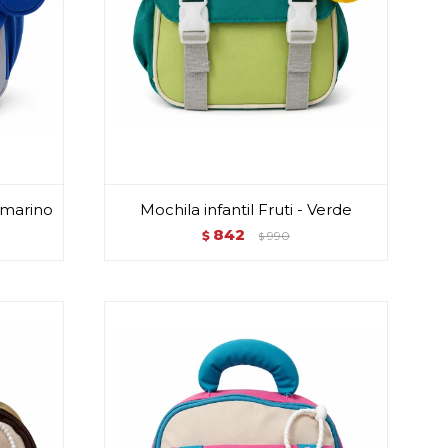
l marino
Mochila infantil Fruti - Verde
842
$
990
$