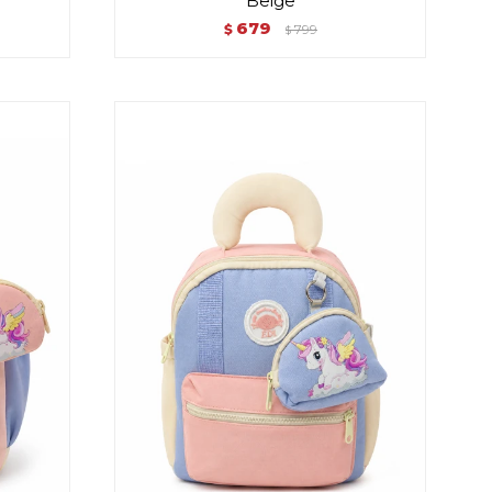
Beige
679
$
799
$