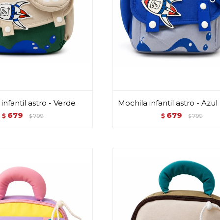
infantil astro - Verde
Mochila infantil astro - Azu
679
679
$
799
$
799
$
$