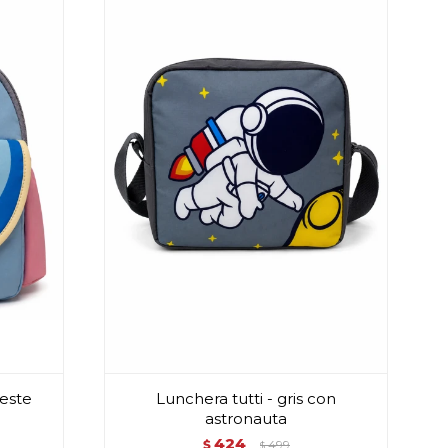
leste
Lunchera tutti - gris con
astronauta
424
$
499
$