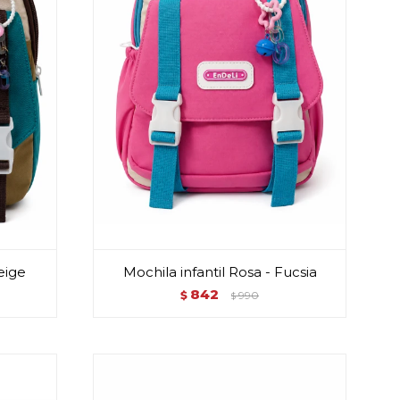
eige
Mochila infantil Rosa - Fucsia
842
$
990
$