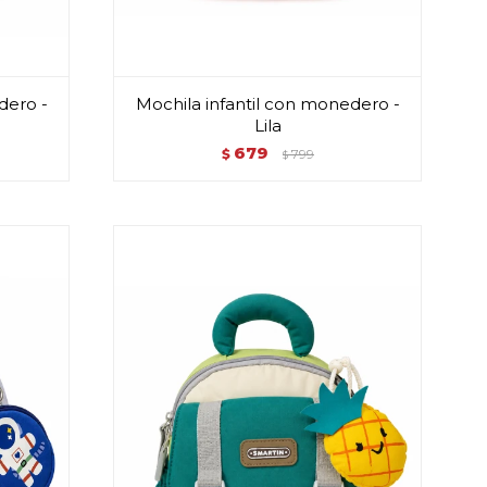
dero -
Mochila infantil con monedero -
Lila
679
$
799
$